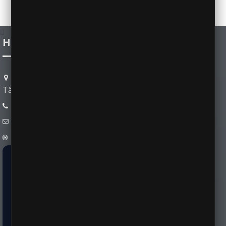
HONDA LONG AN
Số 86, tuyến tránh Quốc lộ 1A, phường Tân An, tỉnh
Tây Ninh
0901823218
nhutkua62@gmail.com
Long An
🔥 KẾ HOẠCH LÁI THỬ MIỄN PHÍ TẬN NHÀ - 61
XÃ PHƯỜNG LONG AN - THÁNG
08/2026
KHU VỰC HUYỆN
NGÀY
XÃ/PHƯỜNG 
CŨ