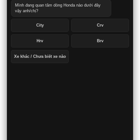
Mình đang quan tâm dòng Honda nào dưới đây
vậy anh/chị?
City
Crv
Hrv
Brv
Xe khác / Chưa biết xe nào
Nội thất xe Honda Accord 2026 sang trọng, tiện nghi
Khoang cabin Honda Accord toát lên vẻ sang trọng với
ghế ngồi bọc da, ghế lái chỉnh điện 8 hướng, hàng ghế
sau có thể gập gọn theo tỷ lệ để gia tăng không gian để
đồ ở khoang hành lý.
Vô-lăng xe Honda Accord bọc da tích hợp nút bấm tiện
lợi
Cụm đồng hồ điện tử sắc nét