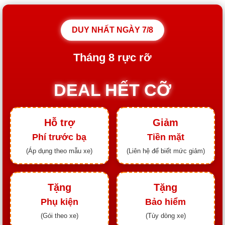
DUY NHẤT NGÀY
7/8
Tháng
8
rực rỡ
DEAL HẾT CỠ
Hỗ trợ
Giảm
Phí trước bạ
Tiền mặt
(Áp dụng theo mẫu xe)
(Liên hệ để biết mức giảm)
Tặng
Tặng
Phụ kiện
Bảo hiểm
(Gói theo xe)
(Tùy dòng xe)