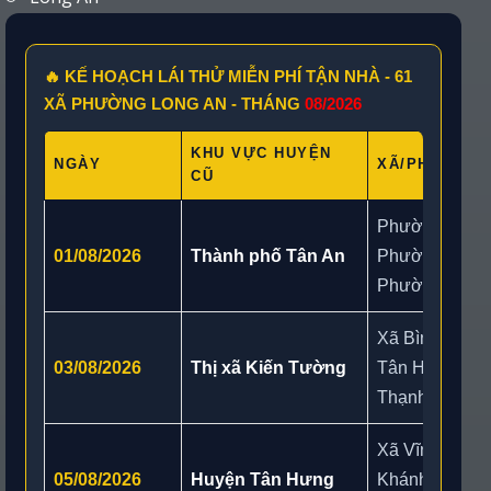
🔥 KẾ HOẠCH LÁI THỬ MIỄN PHÍ TẬN NHÀ - 61
XÃ PHƯỜNG LONG AN - THÁNG
08/2026
KHU VỰC HUYỆN
NGÀY
XÃ/PHƯỜNG 
CŨ
Phường Tân N
01/08/2026
Thành phố Tân An
Phường Khánh
Phường Kiến
Xã Bình Hiệp,
03/08/2026
Thị xã Kiến Tường
Tân Hưng, Xã
Thạnh
Xã Vĩnh Châu,
05/08/2026
Huyện Tân Hưng
Khánh Hưng, X