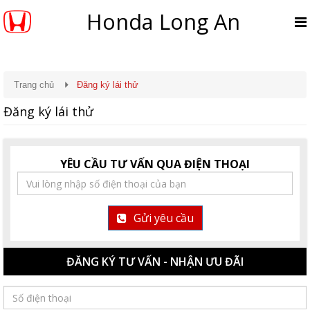
Honda Long An
Trang chủ
Đăng ký lái thử
Đăng ký lái thử
YÊU CẦU TƯ VẤN QUA ĐIỆN THOẠI
Gửi yêu cầu
ĐĂNG KÝ TƯ VẤN - NHẬN ƯU ĐÃI