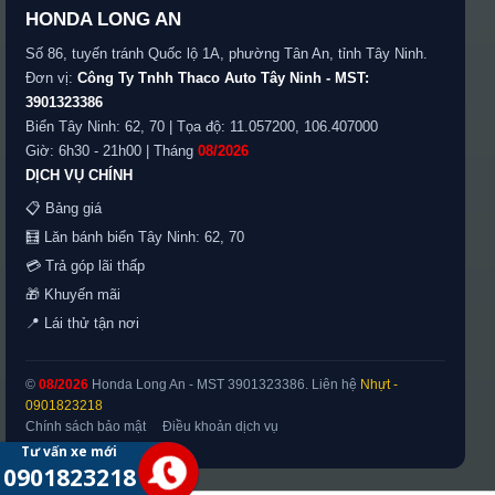
HONDA LONG AN
Số 86, tuyến tránh Quốc lộ 1A, phường Tân An, tỉnh Tây Ninh.
Đơn vị:
Công Ty Tnhh Thaco Auto Tây Ninh - MST:
3901323386
Biển Tây Ninh: 62, 70 | Tọa độ: 11.057200, 106.407000
Giờ: 6h30 - 21h00 | Tháng
08/2026
DỊCH VỤ CHÍNH
📋 Bảng giá
🧮 Lăn bánh biển Tây Ninh: 62, 70
💳 Trả góp lãi thấp
🎁 Khuyến mãi
📍 Lái thử tận nơi
©
08/2026
Honda Long An - MST 3901323386. Liên hệ
Nhựt
-
0901823218
Chính sách bảo mật
Điều khoản dịch vụ
Tư vấn xe mới
0901823218