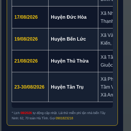
Xã Nhựt Tảo, 
17/08/2026
Huyện Đức Hòa
Thạnh, Xã Mỹ 
Xã Vàm Cỏ, X
19/08/2026
Huyện Bến Lức
Kiến, Xã Long
Xã Tân Lân, 
21/08/2026
Huyện Thủ Thừa
Giuộc, Xã Phư
Xã Phước Vĩnh
23-30/08/2026
Huyện Tân Trụ
Tầm Vu, Xã Vĩ
Xã An Lục Lo
* Lịch
08/2026
tự động cập nhật. Lái thử miễn phí tận nhà biển Tây
Ninh: 62, 70 toàn Hà Tĩnh. Gọi
0901823218